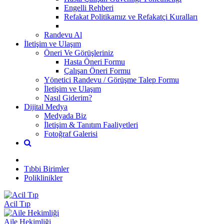
Engelli Rehberi
Refakat Politikamız ve Refakatçi Kuralları
Randevu Al
İletişim ve Ulaşım
Öneri Ve Görüşleriniz
Hasta Öneri Formu
Çalışan Öneri Formu
Yönetici Randevu / Görüşme Talep Formu
İletişim ve Ulaşım
Nasıl Giderim?
Dijital Medya
Medyada Biz
İletişim & Tanıtım Faaliyetleri
Fotoğraf Galerisi
Tıbbi Birimler
Poliklinikler
Acil Tıp
Aile Hekimliği