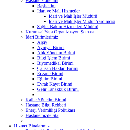
Hastane Yönetimi
Başhekim
İdari ve Mali Hizmetler
İdari ve Mali İşler Müdürü
İdari ve Mali İşler Müdür Yardımcısı
Sağlık Bakım Hizmetleri Müdürü
Kurumsal Yapı Organizasyon Şeması
İdari Birimlerimiz
Arşiv
Ayniyat Birimi
Atık Yönetim Birimi
Bilgi İşlem Birimi
Biyomedikal Birimi
Çalışan Hakları Birimi
Eczane Birimi
Eğitim Birimi
Evrak Kayıt Birimi
Gelir Tahakkuk Birimi
Kalite Yönetim Birimi
Hastane Bilgi Rehberi
Enerji Verimliliği Politikası
Hastanemizde Staj
Hizmet Binalarımız