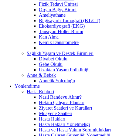
Fizik Tedavi Ünitesi
Organ Bağış Birimi
Ameliyathane
Bilgisayarlı Tomografi (BT/CT)
Ekokardiyografi (EKG)
Tansiyon Holter Birimi
Kan Alma
Kemik Dansitometre
Sağlıklı Yaşam ve Destek Birimleri
Diyabet Okulu
Gebe Okulu
Uzaktan Yaşam Polikliniği
Anne & Bebek
Annelik Yolculuğu
Yönlendirme
Hasta Rehberi
Nasıl Randevu Alınır?
Hekim Çalışma Planları
Ziyaret Saatleri ve Kuralları
Muayene Saatleri
Hasta Hakları
Hasta Hakları Yönetmeliği
Hasta ve Hasta Yakını Sorumlulukları
Hasta Çalışan Güvenliği Yönetmeliği