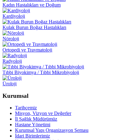
Kadın Hastalıkları ve Doğum
Kardiyoloji
Kulak Burun Boğaz Hastalıkları
Nöroloji
Ortopedi ve Travmatoloji
Radyoloji
Tıbbi Biyokimya / Tıbbi Mikrobiyoloji
Üroloji
Kurumsal
Tarihçemiz
Misyon, Vizyon ve Değerler
İl Sağlık Müdürümüz
Hastane Yönetimi
Kurumsal Yapı Organizasyon Şeması
İdari Birimlerimiz