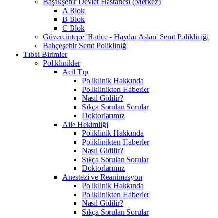
Başakşehir Devlet Hastanesi (Merkez)
A Blok
B Blok
C Blok
Güvercintepe 'Hatice - Haydar Aslan' Semt Polikliniği
Bahçeşehir Semt Polikliniği
Tıbbi Birimler
Poliklinikler
Acil Tıp
Poliklinik Hakkında
Poliklinikten Haberler
Nasıl Gidilir?
Sıkça Sorulan Sorular
Doktorlarımız
Aile Hekimliği
Poliklinik Hakkında
Poliklinikten Haberler
Nasıl Gidilir?
Sıkça Sorulan Sorular
Doktorlarımız
Anestezi ve Reanimasyon
Poliklinik Hakkında
Poliklinikten Haberler
Nasıl Gidilir?
Sıkça Sorulan Sorular