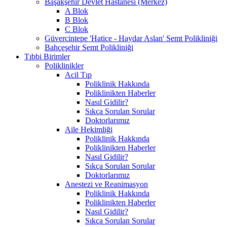
Başakşehir Devlet Hastanesi (Merkez)
A Blok
B Blok
C Blok
Güvercintepe 'Hatice - Haydar Aslan' Semt Polikliniği
Bahçeşehir Semt Polikliniği
Tıbbi Birimler
Poliklinikler
Acil Tıp
Poliklinik Hakkında
Poliklinikten Haberler
Nasıl Gidilir?
Sıkça Sorulan Sorular
Doktorlarımız
Aile Hekimliği
Poliklinik Hakkında
Poliklinikten Haberler
Nasıl Gidilir?
Sıkça Sorulan Sorular
Doktorlarımız
Anestezi ve Reanimasyon
Poliklinik Hakkında
Poliklinikten Haberler
Nasıl Gidilir?
Sıkça Sorulan Sorular