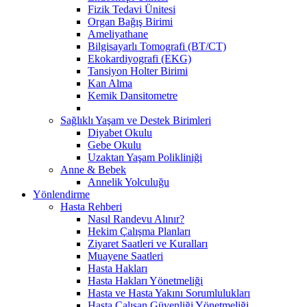
Fizik Tedavi Ünitesi
Organ Bağış Birimi
Ameliyathane
Bilgisayarlı Tomografi (BT/CT)
Ekokardiyografi (EKG)
Tansiyon Holter Birimi
Kan Alma
Kemik Dansitometre
Sağlıklı Yaşam ve Destek Birimleri
Diyabet Okulu
Gebe Okulu
Uzaktan Yaşam Polikliniği
Anne & Bebek
Annelik Yolculuğu
Yönlendirme
Hasta Rehberi
Nasıl Randevu Alınır?
Hekim Çalışma Planları
Ziyaret Saatleri ve Kuralları
Muayene Saatleri
Hasta Hakları
Hasta Hakları Yönetmeliği
Hasta ve Hasta Yakını Sorumlulukları
Hasta Çalışan Güvenliği Yönetmeliği