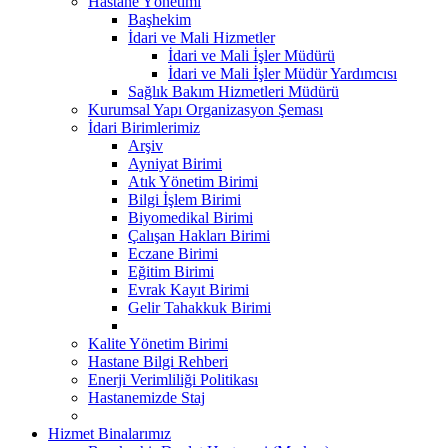
Hastane Yönetimi
Başhekim
İdari ve Mali Hizmetler
İdari ve Mali İşler Müdürü
İdari ve Mali İşler Müdür Yardımcısı
Sağlık Bakım Hizmetleri Müdürü
Kurumsal Yapı Organizasyon Şeması
İdari Birimlerimiz
Arşiv
Ayniyat Birimi
Atık Yönetim Birimi
Bilgi İşlem Birimi
Biyomedikal Birimi
Çalışan Hakları Birimi
Eczane Birimi
Eğitim Birimi
Evrak Kayıt Birimi
Gelir Tahakkuk Birimi
Kalite Yönetim Birimi
Hastane Bilgi Rehberi
Enerji Verimliliği Politikası
Hastanemizde Staj
Hizmet Binalarımız