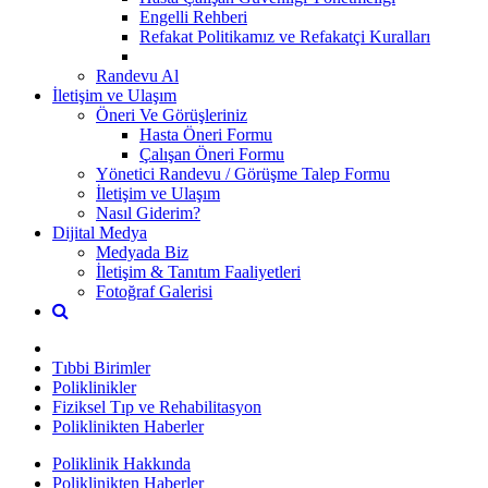
Engelli Rehberi
Refakat Politikamız ve Refakatçi Kuralları
Randevu Al
İletişim ve Ulaşım
Öneri Ve Görüşleriniz
Hasta Öneri Formu
Çalışan Öneri Formu
Yönetici Randevu / Görüşme Talep Formu
İletişim ve Ulaşım
Nasıl Giderim?
Dijital Medya
Medyada Biz
İletişim & Tanıtım Faaliyetleri
Fotoğraf Galerisi
Tıbbi Birimler
Poliklinikler
Fiziksel Tıp ve Rehabilitasyon
Poliklinikten Haberler
Poliklinik Hakkında
Poliklinikten Haberler