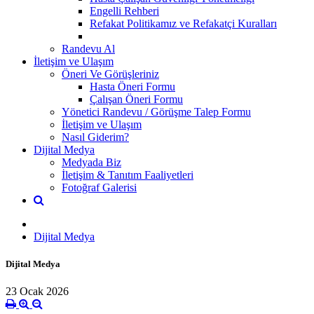
Engelli Rehberi
Refakat Politikamız ve Refakatçi Kuralları
Randevu Al
İletişim ve Ulaşım
Öneri Ve Görüşleriniz
Hasta Öneri Formu
Çalışan Öneri Formu
Yönetici Randevu / Görüşme Talep Formu
İletişim ve Ulaşım
Nasıl Giderim?
Dijital Medya
Medyada Biz
İletişim & Tanıtım Faaliyetleri
Fotoğraf Galerisi
Dijital Medya
Dijital Medya
23 Ocak 2026