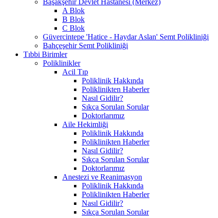
Başakşehir Devlet Hastanesi (Merkez)
A Blok
B Blok
C Blok
Güvercintepe 'Hatice - Haydar Aslan' Semt Polikliniği
Bahçeşehir Semt Polikliniği
Tıbbi Birimler
Poliklinikler
Acil Tıp
Poliklinik Hakkında
Poliklinikten Haberler
Nasıl Gidilir?
Sıkça Sorulan Sorular
Doktorlarımız
Aile Hekimliği
Poliklinik Hakkında
Poliklinikten Haberler
Nasıl Gidilir?
Sıkça Sorulan Sorular
Doktorlarımız
Anestezi ve Reanimasyon
Poliklinik Hakkında
Poliklinikten Haberler
Nasıl Gidilir?
Sıkça Sorulan Sorular