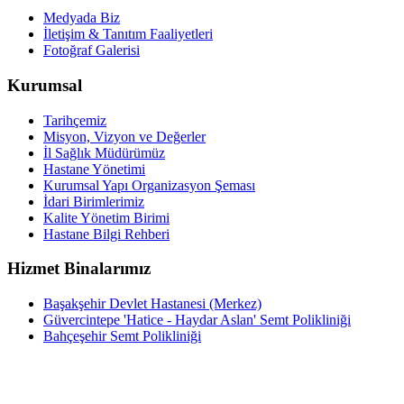
Medyada Biz
İletişim & Tanıtım Faaliyetleri
Fotoğraf Galerisi
Kurumsal
Tarihçemiz
Misyon, Vizyon ve Değerler
İl Sağlık Müdürümüz
Hastane Yönetimi
Kurumsal Yapı Organizasyon Şeması
İdari Birimlerimiz
Kalite Yönetim Birimi
Hastane Bilgi Rehberi
Hizmet Binalarımız
Başakşehir Devlet Hastanesi (Merkez)
Güvercintepe 'Hatice - Haydar Aslan' Semt Polikliniği
Bahçeşehir Semt Polikliniği