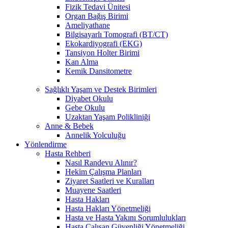
Fizik Tedavi Ünitesi
Organ Bağış Birimi
Ameliyathane
Bilgisayarlı Tomografi (BT/CT)
Ekokardiyografi (EKG)
Tansiyon Holter Birimi
Kan Alma
Kemik Dansitometre
Sağlıklı Yaşam ve Destek Birimleri
Diyabet Okulu
Gebe Okulu
Uzaktan Yaşam Polikliniği
Anne & Bebek
Annelik Yolculuğu
Yönlendirme
Hasta Rehberi
Nasıl Randevu Alınır?
Hekim Çalışma Planları
Ziyaret Saatleri ve Kuralları
Muayene Saatleri
Hasta Hakları
Hasta Hakları Yönetmeliği
Hasta ve Hasta Yakını Sorumlulukları
Hasta Çalışan Güvenliği Yönetmeliği