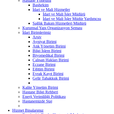
Hastane Yönetimi
Başhekim
İdari ve Mali Hizmetler
İdari ve Mali İşler Müdürü
İdari ve Mali İşler Müdür Yardımcısı
Sağlık Bakım Hizmetleri Müdürü
Kurumsal Yapı Organizasyon Şeması
İdari Birimlerimiz
Arşiv
Ayniyat Birimi
Atık Yönetim Birimi
Bilgi İşlem Birimi
Biyomedikal Birimi
Çalışan Hakları Birimi
Eczane Birimi
Eğitim Birimi
Evrak Kayıt Birimi
Gelir Tahakkuk Birimi
Kalite Yönetim Birimi
Hastane Bilgi Rehberi
Enerji Verimliliği Politikası
Hastanemizde Staj
Hizmet Binalarımız