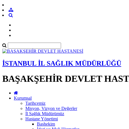
İSTANBUL İL SAĞLIK MÜDÜRLÜĞÜ
BAŞAKŞEHİR DEVLET HAST
Kurumsal
Tarihçemiz
Misyon, Vizyon ve Değerler
İl Sağlık Müdürümüz
Hastane Yönetimi
Başhekim