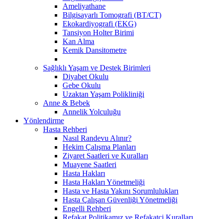
Ameliyathane
Bilgisayarlı Tomografi (BT/CT)
Ekokardiyografi (EKG)
Tansiyon Holter Birimi
Kan Alma
Kemik Dansitometre
Sağlıklı Yaşam ve Destek Birimleri
Diyabet Okulu
Gebe Okulu
Uzaktan Yaşam Polikliniği
Anne & Bebek
Annelik Yolculuğu
Yönlendirme
Hasta Rehberi
Nasıl Randevu Alınır?
Hekim Çalışma Planları
Ziyaret Saatleri ve Kuralları
Muayene Saatleri
Hasta Hakları
Hasta Hakları Yönetmeliği
Hasta ve Hasta Yakını Sorumlulukları
Hasta Çalışan Güvenliği Yönetmeliği
Engelli Rehberi
Refakat Politikamız ve Refakatçi Kuralları