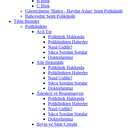
B Blok
C Blok
Güvercintepe 'Hatice - Haydar Aslan' Semt Polikliniği
Bahçeşehir Semt Polikliniği
Tıbbi Birimler
Poliklinikler
Acil Tıp
Poliklinik Hakkında
Poliklinikten Haberler
Nasıl Gidilir?
Sıkça Sorulan Sorular
Doktorlarımız
Aile Hekimliği
Poliklinik Hakkında
Poliklinikten Haberler
Nasıl Gidilir?
Sıkça Sorulan Sorular
Doktorlarımız
Anestezi ve Reanimasyon
Poliklinik Hakkında
Poliklinikten Haberler
Nasıl Gidilir?
Sıkça Sorulan Sorular
Doktorlarımız
Beyin ve Sinir Cerrahi