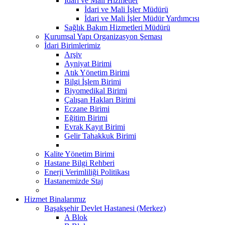
İdari ve Mali Hizmetler
İdari ve Mali İşler Müdürü
İdari ve Mali İşler Müdür Yardımcısı
Sağlık Bakım Hizmetleri Müdürü
Kurumsal Yapı Organizasyon Şeması
İdari Birimlerimiz
Arşiv
Ayniyat Birimi
Atık Yönetim Birimi
Bilgi İşlem Birimi
Biyomedikal Birimi
Çalışan Hakları Birimi
Eczane Birimi
Eğitim Birimi
Evrak Kayıt Birimi
Gelir Tahakkuk Birimi
Kalite Yönetim Birimi
Hastane Bilgi Rehberi
Enerji Verimliliği Politikası
Hastanemizde Staj
Hizmet Binalarımız
Başakşehir Devlet Hastanesi (Merkez)
A Blok