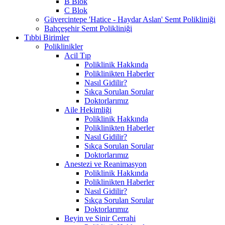
B Blok
C Blok
Güvercintepe 'Hatice - Haydar Aslan' Semt Polikliniği
Bahçeşehir Semt Polikliniği
Tıbbi Birimler
Poliklinikler
Acil Tıp
Poliklinik Hakkında
Poliklinikten Haberler
Nasıl Gidilir?
Sıkça Sorulan Sorular
Doktorlarımız
Aile Hekimliği
Poliklinik Hakkında
Poliklinikten Haberler
Nasıl Gidilir?
Sıkça Sorulan Sorular
Doktorlarımız
Anestezi ve Reanimasyon
Poliklinik Hakkında
Poliklinikten Haberler
Nasıl Gidilir?
Sıkça Sorulan Sorular
Doktorlarımız
Beyin ve Sinir Cerrahi