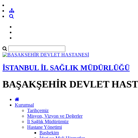
İSTANBUL İL SAĞLIK MÜDÜRLÜĞÜ
BAŞAKŞEHİR DEVLET HAST
Kurumsal
Tarihçemiz
Misyon, Vizyon ve Değerler
İl Sağlık Müdürümüz
Hastane Yönetimi
Başhekim