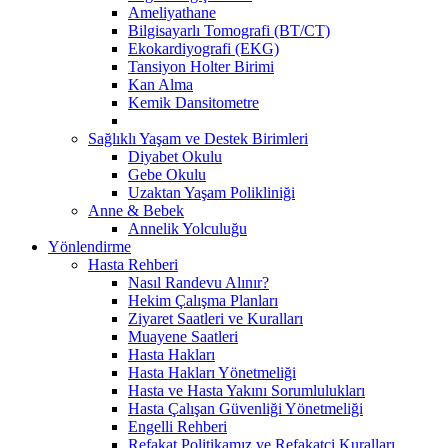
Ameliyathane
Bilgisayarlı Tomografi (BT/CT)
Ekokardiyografi (EKG)
Tansiyon Holter Birimi
Kan Alma
Kemik Dansitometre
Sağlıklı Yaşam ve Destek Birimleri
Diyabet Okulu
Gebe Okulu
Uzaktan Yaşam Polikliniği
Anne & Bebek
Annelik Yolculuğu
Yönlendirme
Hasta Rehberi
Nasıl Randevu Alınır?
Hekim Çalışma Planları
Ziyaret Saatleri ve Kuralları
Muayene Saatleri
Hasta Hakları
Hasta Hakları Yönetmeliği
Hasta ve Hasta Yakını Sorumlulukları
Hasta Çalışan Güvenliği Yönetmeliği
Engelli Rehberi
Refakat Politikamız ve Refakatçi Kuralları