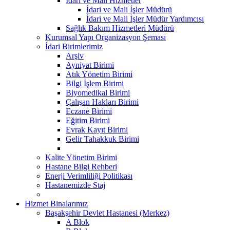
İdari ve Mali Hizmetler
İdari ve Mali İşler Müdürü
İdari ve Mali İşler Müdür Yardımcısı
Sağlık Bakım Hizmetleri Müdürü
Kurumsal Yapı Organizasyon Şeması
İdari Birimlerimiz
Arşiv
Ayniyat Birimi
Atık Yönetim Birimi
Bilgi İşlem Birimi
Biyomedikal Birimi
Çalışan Hakları Birimi
Eczane Birimi
Eğitim Birimi
Evrak Kayıt Birimi
Gelir Tahakkuk Birimi
Kalite Yönetim Birimi
Hastane Bilgi Rehberi
Enerji Verimliliği Politikası
Hastanemizde Staj
Hizmet Binalarımız
Başakşehir Devlet Hastanesi (Merkez)
A Blok