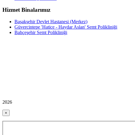
Hizmet Binalarımız
Başakşehir Devlet Hastanesi (Merkez)
Güvercintepe 'Hatice - Haydar Aslan' Semt Polikliniği
Bahçeşehir Semt Polikliniği
2026
×