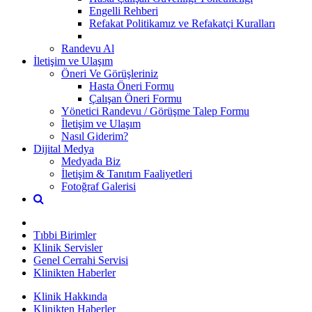
Engelli Rehberi
Refakat Politikamız ve Refakatçi Kuralları
Randevu Al
İletişim ve Ulaşım
Öneri Ve Görüşleriniz
Hasta Öneri Formu
Çalışan Öneri Formu
Yönetici Randevu / Görüşme Talep Formu
İletişim ve Ulaşım
Nasıl Giderim?
Dijital Medya
Medyada Biz
İletişim & Tanıtım Faaliyetleri
Fotoğraf Galerisi
Tıbbi Birimler
Klinik Servisler
Genel Cerrahi Servisi
Klinikten Haberler
Klinik Hakkında
Klinikten Haberler