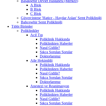
Başakşehir Devlet Hastanesi (Merkez)
A Blok
B Blok
C Blok
Güvercintepe 'Hatice - Haydar Aslan' Semt Polikliniği
Bahçeşehir Semt Polikliniği
Tıbbi Birimler
Poliklinikler
Acil Tıp
Poliklinik Hakkında
Poliklinikten Haberler
Nasıl Gidilir?
Sıkça Sorulan Sorular
Doktorlarımız
Aile Hekimliği
Poliklinik Hakkında
Poliklinikten Haberler
Nasıl Gidilir?
Sıkça Sorulan Sorular
Doktorlarımız
Anestezi ve Reanimasyon
Poliklinik Hakkında
Poliklinikten Haberler
Nasıl Gidilir?
Sıkça Sorulan Sorular