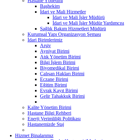
Hastane Yönetimi
Başhekim
İdari ve Mali Hizmetler
İdari ve Mali İşler Müdürü
İdari ve Mali İşler Müdür Yardımcısı
Sağlık Bakım Hizmetleri Müdürü
Kurumsal Yapı Organizasyon Şeması
İdari Birimlerimiz
Arşiv
Ayniyat Birimi
Atık Yönetim Birimi
Bilgi İşlem Birimi
Biyomedikal Birimi
Çalışan Hakları Birimi
Eczane Birimi
Eğitim Birimi
Evrak Kayıt Birimi
Gelir Tahakkuk Birimi
Kalite Yönetim Birimi
Hastane Bilgi Rehberi
Enerji Verimliliği Politikası
Hastanemizde Staj
Hizmet Binalarımız