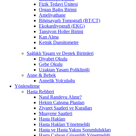
Fizik Tedavi Ünitesi
Organ Bağış Birimi
Ameliyathane
Bilgisayarlı Tomografi (BT/CT)
Ekokardiyografi (EKG)
Tansiyon Holter Birimi
Kan Alma
Kemik Dansitometre
Sağlıklı Yaşam ve Destek Birimleri
Diyabet Okulu
Gebe Okulu
Uzaktan Yaşam Polikliniği
Anne & Bebek
Annelik Yolculuğu
Yönlendirme
Hasta Rehberi
Nasıl Randevu Alınır?
Hekim Çalışma Planları
Ziyaret Saatleri ve Kuralları
Muayene Saatleri
Hasta Hakları
Hasta Hakları Yönetmeliği
Hasta ve Hasta Yakını Sorumlulukları
Hasta Çalışan Güvenliği Yönetmeliği