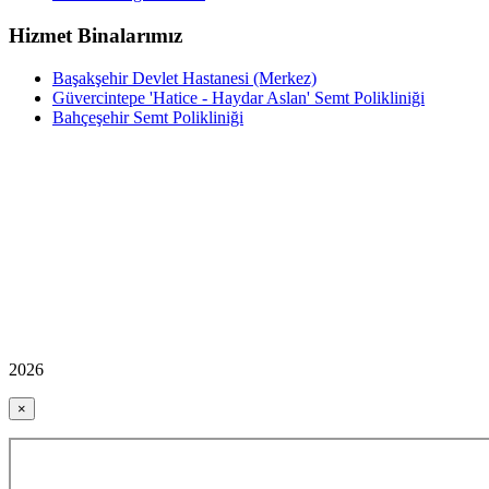
Hizmet Binalarımız
Başakşehir Devlet Hastanesi (Merkez)
Güvercintepe 'Hatice - Haydar Aslan' Semt Polikliniği
Bahçeşehir Semt Polikliniği
2026
×