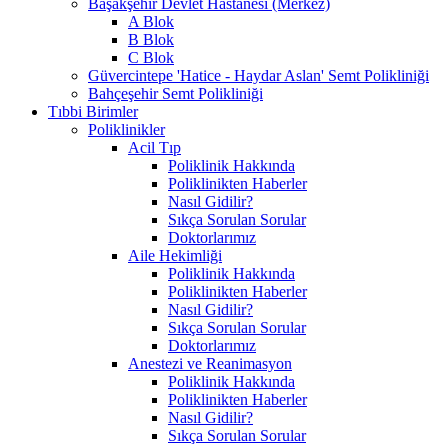
Başakşehir Devlet Hastanesi (Merkez)
A Blok
B Blok
C Blok
Güvercintepe 'Hatice - Haydar Aslan' Semt Polikliniği
Bahçeşehir Semt Polikliniği
Tıbbi Birimler
Poliklinikler
Acil Tıp
Poliklinik Hakkında
Poliklinikten Haberler
Nasıl Gidilir?
Sıkça Sorulan Sorular
Doktorlarımız
Aile Hekimliği
Poliklinik Hakkında
Poliklinikten Haberler
Nasıl Gidilir?
Sıkça Sorulan Sorular
Doktorlarımız
Anestezi ve Reanimasyon
Poliklinik Hakkında
Poliklinikten Haberler
Nasıl Gidilir?
Sıkça Sorulan Sorular