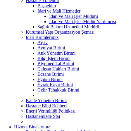
Hastane Yönetimi
Başhekim
İdari ve Mali Hizmetler
İdari ve Mali İşler Müdürü
İdari ve Mali İşler Müdür Yardımcısı
Sağlık Bakım Hizmetleri Müdürü
Kurumsal Yapı Organizasyon Şeması
İdari Birimlerimiz
Arşiv
Ayniyat Birimi
Atık Yönetim Birimi
Bilgi İşlem Birimi
Biyomedikal Birimi
Çalışan Hakları Birimi
Eczane Birimi
Eğitim Birimi
Evrak Kayıt Birimi
Gelir Tahakkuk Birimi
Kalite Yönetim Birimi
Hastane Bilgi Rehberi
Enerji Verimliliği Politikası
Hastanemizde Staj
Hizmet Binalarımız