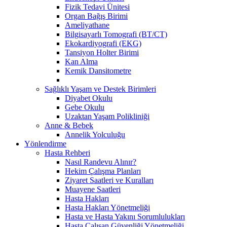
Fizik Tedavi Ünitesi
Organ Bağış Birimi
Ameliyathane
Bilgisayarlı Tomografi (BT/CT)
Ekokardiyografi (EKG)
Tansiyon Holter Birimi
Kan Alma
Kemik Dansitometre
Sağlıklı Yaşam ve Destek Birimleri
Diyabet Okulu
Gebe Okulu
Uzaktan Yaşam Polikliniği
Anne & Bebek
Annelik Yolculuğu
Yönlendirme
Hasta Rehberi
Nasıl Randevu Alınır?
Hekim Çalışma Planları
Ziyaret Saatleri ve Kuralları
Muayene Saatleri
Hasta Hakları
Hasta Hakları Yönetmeliği
Hasta ve Hasta Yakını Sorumlulukları
Hasta Çalışan Güvenliği Yönetmeliği