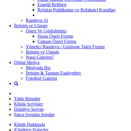
Engelli Rehberi
Refakat Politikamız ve Refakatçi Kuralları
Randevu Al
İletişim ve Ulaşım
Öneri Ve Görüşleriniz
Hasta Öneri Formu
Çalışan Öneri Formu
Yönetici Randevu / Görüşme Talep Formu
İletişim ve Ulaşım
Nasıl Giderim?
Dijital Medya
Medyada Biz
İletişim & Tanıtım Faaliyetleri
Fotoğraf Galerisi
Tıbbi Birimler
Klinik Servisler
Dahiliye Servisi
Sıkça Sorulan Sorular
Klinik Hakkında
Klinikten Haberler