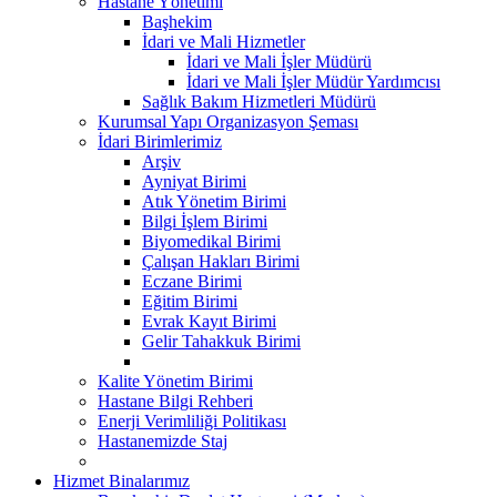
Hastane Yönetimi
Başhekim
İdari ve Mali Hizmetler
İdari ve Mali İşler Müdürü
İdari ve Mali İşler Müdür Yardımcısı
Sağlık Bakım Hizmetleri Müdürü
Kurumsal Yapı Organizasyon Şeması
İdari Birimlerimiz
Arşiv
Ayniyat Birimi
Atık Yönetim Birimi
Bilgi İşlem Birimi
Biyomedikal Birimi
Çalışan Hakları Birimi
Eczane Birimi
Eğitim Birimi
Evrak Kayıt Birimi
Gelir Tahakkuk Birimi
Kalite Yönetim Birimi
Hastane Bilgi Rehberi
Enerji Verimliliği Politikası
Hastanemizde Staj
Hizmet Binalarımız