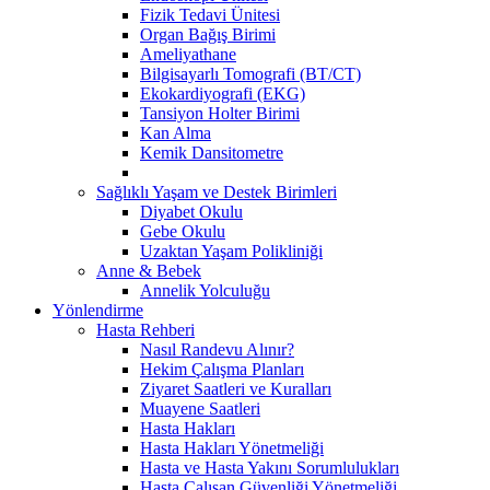
Fizik Tedavi Ünitesi
Organ Bağış Birimi
Ameliyathane
Bilgisayarlı Tomografi (BT/CT)
Ekokardiyografi (EKG)
Tansiyon Holter Birimi
Kan Alma
Kemik Dansitometre
Sağlıklı Yaşam ve Destek Birimleri
Diyabet Okulu
Gebe Okulu
Uzaktan Yaşam Polikliniği
Anne & Bebek
Annelik Yolculuğu
Yönlendirme
Hasta Rehberi
Nasıl Randevu Alınır?
Hekim Çalışma Planları
Ziyaret Saatleri ve Kuralları
Muayene Saatleri
Hasta Hakları
Hasta Hakları Yönetmeliği
Hasta ve Hasta Yakını Sorumlulukları
Hasta Çalışan Güvenliği Yönetmeliği