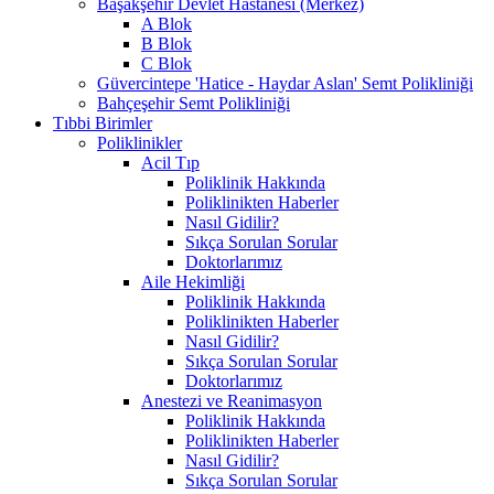
Başakşehir Devlet Hastanesi (Merkez)
A Blok
B Blok
C Blok
Güvercintepe 'Hatice - Haydar Aslan' Semt Polikliniği
Bahçeşehir Semt Polikliniği
Tıbbi Birimler
Poliklinikler
Acil Tıp
Poliklinik Hakkında
Poliklinikten Haberler
Nasıl Gidilir?
Sıkça Sorulan Sorular
Doktorlarımız
Aile Hekimliği
Poliklinik Hakkında
Poliklinikten Haberler
Nasıl Gidilir?
Sıkça Sorulan Sorular
Doktorlarımız
Anestezi ve Reanimasyon
Poliklinik Hakkında
Poliklinikten Haberler
Nasıl Gidilir?
Sıkça Sorulan Sorular