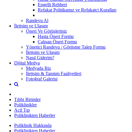
Engelli Rehberi
Refakat Politikamız ve Refakatçi Kuralları
Randevu Al
İletişim ve Ulaşım
Öneri Ve Görüşleriniz
Hasta Öneri Formu
Çalışan Öneri Formu
Yönetici Randevu / Görüşme Talep Formu
İletişim ve Ulaşım
Nasıl Giderim?
Dijital Medya
Medyada Biz
İletişim & Tanıtım Faaliyetleri
Fotoğraf Galerisi
Tıbbi Birimler
Poliklinikler
Acil Tıp
Poliklinikten Haberler
Poliklinik Hakkında
Poliklinikten Haberler