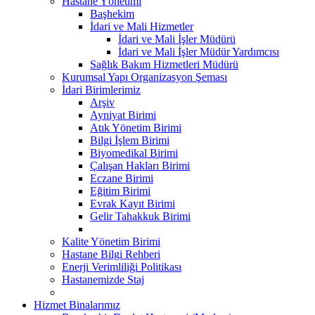
Hastane Yönetimi
Başhekim
İdari ve Mali Hizmetler
İdari ve Mali İşler Müdürü
İdari ve Mali İşler Müdür Yardımcısı
Sağlık Bakım Hizmetleri Müdürü
Kurumsal Yapı Organizasyon Şeması
İdari Birimlerimiz
Arşiv
Ayniyat Birimi
Atık Yönetim Birimi
Bilgi İşlem Birimi
Biyomedikal Birimi
Çalışan Hakları Birimi
Eczane Birimi
Eğitim Birimi
Evrak Kayıt Birimi
Gelir Tahakkuk Birimi
Kalite Yönetim Birimi
Hastane Bilgi Rehberi
Enerji Verimliliği Politikası
Hastanemizde Staj
Hizmet Binalarımız