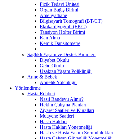
Fizik Tedavi Ünitesi
Organ Bağış Birimi
Ameliyathane
Bilgisayarlı Tomografi (BT/CT)
Ekokardiyografi (EKG)
Tansiyon Holter Birimi
Kan Alma
Kemik Dansitometre
Sağlıklı Yaşam ve Destek Birimleri
Diyabet Okulu
Gebe Okulu
Uzaktan Yaşam Polikliniği
Anne & Bebek
Annelik Yolculuğu
Yönlendirme
Hasta Rehberi
Nasıl Randevu Alınır?
Hekim Çalışma Planları
Ziyaret Saatleri ve Kuralları
Muayene Saatleri
Hasta Hakları
Hasta Hakları Yönetmeliği
Hasta ve Hasta Yakını Sorumlulukları
Hasta Çalışan Güvenliği Yönetmeliği