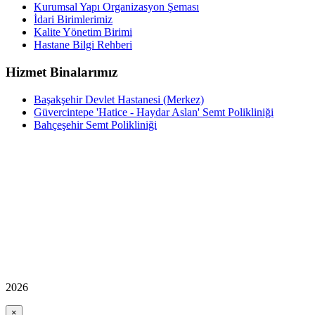
Kurumsal Yapı Organizasyon Şeması
İdari Birimlerimiz
Kalite Yönetim Birimi
Hastane Bilgi Rehberi
Hizmet Binalarımız
Başakşehir Devlet Hastanesi (Merkez)
Güvercintepe 'Hatice - Haydar Aslan' Semt Polikliniği
Bahçeşehir Semt Polikliniği
2026
×