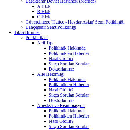
Başakşehir Devlet Hastanesi (Merkez)
A Blok
B Blok
C Blok
Güvercintepe 'Hatice - Haydar Aslan' Semt Polikliniği
Bahçeşehir Semt Polikliniği
Tıbbi Birimler
Poliklinikler
Acil Tıp
Poliklinik Hakkında
Poliklinikten Haberler
Nasıl Gidilir?
Sıkça Sorulan Sorular
Doktorlarımız
Aile Hekimliği
Poliklinik Hakkında
Poliklinikten Haberler
Nasıl Gidilir?
Sıkça Sorulan Sorular
Doktorlarımız
Anestezi ve Reanimasyon
Poliklinik Hakkında
Poliklinikten Haberler
Nasıl Gidilir?
Sıkça Sorulan Sorular