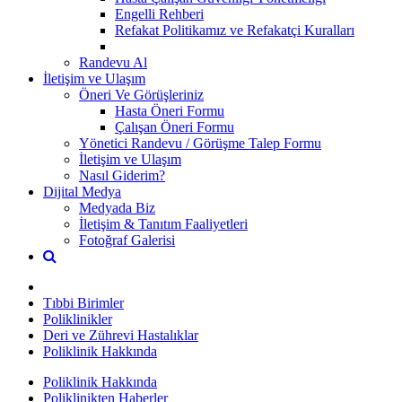
Engelli Rehberi
Refakat Politikamız ve Refakatçi Kuralları
Randevu Al
İletişim ve Ulaşım
Öneri Ve Görüşleriniz
Hasta Öneri Formu
Çalışan Öneri Formu
Yönetici Randevu / Görüşme Talep Formu
İletişim ve Ulaşım
Nasıl Giderim?
Dijital Medya
Medyada Biz
İletişim & Tanıtım Faaliyetleri
Fotoğraf Galerisi
Tıbbi Birimler
Poliklinikler
Deri ve Zührevi Hastalıklar
Poliklinik Hakkında
Poliklinik Hakkında
Poliklinikten Haberler