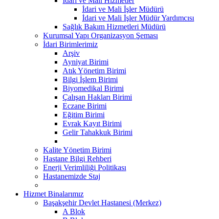
İdari ve Mali Hizmetler
İdari ve Mali İşler Müdürü
İdari ve Mali İşler Müdür Yardımcısı
Sağlık Bakım Hizmetleri Müdürü
Kurumsal Yapı Organizasyon Şeması
İdari Birimlerimiz
Arşiv
Ayniyat Birimi
Atık Yönetim Birimi
Bilgi İşlem Birimi
Biyomedikal Birimi
Çalışan Hakları Birimi
Eczane Birimi
Eğitim Birimi
Evrak Kayıt Birimi
Gelir Tahakkuk Birimi
Kalite Yönetim Birimi
Hastane Bilgi Rehberi
Enerji Verimliliği Politikası
Hastanemizde Staj
Hizmet Binalarımız
Başakşehir Devlet Hastanesi (Merkez)
A Blok