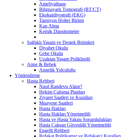
Ameliyathane
Bilgisayarlı Tomografi (BT/CT)
Ekokardiyografi (EKG)
Tansiyon Holter Birimi
Kan Alma
Kemik Dansitometre
Sağlıklı Yaşam ve Destek Birimleri
Diyabet Okulu
Gebe Okulu
Uzaktan Yaşam Polikliniği
Anne & Bebek
Annelik Yolculuğu
Yönlendirme
Hasta Rehberi
Nasıl Randevu Alınır?
Hekim Çalışma Planları
Ziyaret Saatleri ve Kuralları
Muayene Saatleri
Hasta Hakları
Hasta Hakları Yönetmeliği
Hasta ve Hasta Yakını Sorumlulukları
Hasta Çalışan Güvenliği Yönetmeliği
Engelli Rehberi
Refakat Politikamız ve Refakatçi Kuralları