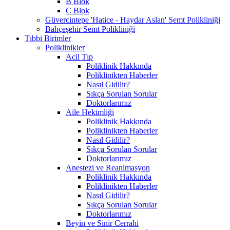
B Blok
C Blok
Güvercintepe 'Hatice - Haydar Aslan' Semt Polikliniği
Bahçeşehir Semt Polikliniği
Tıbbi Birimler
Poliklinikler
Acil Tıp
Poliklinik Hakkında
Poliklinikten Haberler
Nasıl Gidilir?
Sıkça Sorulan Sorular
Doktorlarımız
Aile Hekimliği
Poliklinik Hakkında
Poliklinikten Haberler
Nasıl Gidilir?
Sıkça Sorulan Sorular
Doktorlarımız
Anestezi ve Reanimasyon
Poliklinik Hakkında
Poliklinikten Haberler
Nasıl Gidilir?
Sıkça Sorulan Sorular
Doktorlarımız
Beyin ve Sinir Cerrahi