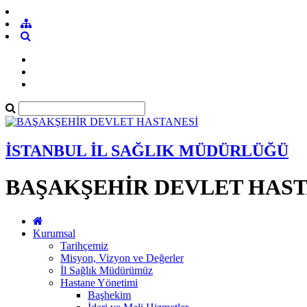
İSTANBUL İL SAĞLIK MÜDÜRLÜĞÜ
BAŞAKŞEHİR DEVLET HAST
Kurumsal
Tarihçemiz
Misyon, Vizyon ve Değerler
İl Sağlık Müdürümüz
Hastane Yönetimi
Başhekim